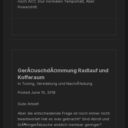
noch ACC (nur normalen Tempomat). Aber
Powershift.
GerÃ¤uschdÃ¤mmung Radlauf und
Kofferaum
in
Tuning, Veredelung und NachrÃ¼stung
Posted
June 10, 2018
Gute Arbeit!
Aber die entscheidende Frage ist noch immer nicht
beantwortet! Hat es was gebracht? Sind Abroll und
DrÃ¶hngerÃ¤usche wirklich merkbar geringer?