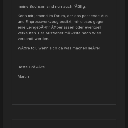
meine Buchsen sind nun auch fÃ¤llig.
Kann mir jemand im Forum, der das passende Aus-
und Einpresswerkzeug besitzt, mir dieses gegen
eine LeihgebÃ¼hr Ã¼berlassen oder eventuell
verkaufen. Der Auszieher mÃ¼sste nach Wien
versandt werden.
WÃ¤re toll, wenn sich da was machen lieÃŸe!
Beste GrÃ¼ÃŸe
Martin