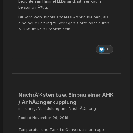
Leuchten im Himmel LEDs sind, ist hier kaum
Leistung nÃ¶tig.
Dir wird wohl nichts anderes Ã¼brig bleiben, als
eine neue Leitung zu verlegen. Sollte aber durch
A-SÃ¤ule kein Problem sein.
1
NachrÃ¼sten bzw. Einbau einer AHK
/ AnhÃ¤ngerkupplung
in
Tuning, Veredelung und NachrÃ¼stung
Posted
November 26, 2018
Temperatur und Tank im Convers als analoge