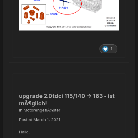
1
upgrade 2.0tdci 115/140 -> 163 - ist
mÃ¶glich!
in
MotorengeflÃ¼ster
Posted
March 1, 2021
Hallo,