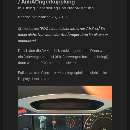
/ AnhÃ¤ngerkupplung
in
Tuning, Veredelung und NachrÃ¼stung
Posted
November 26, 2018
@
bluebayoo
"PDC hinten bleibt aktiv, nur AHK stÃ¶rt
dabei nicht. Nur wenn der AnhÃ¤nger dran ist piepst er
andauernd."
Da ist aber die AHK nicht korrekt angemeldet. Denn wenn
ein AnhÃ¤nger dran ist (d.h. AnhÃ¤ngersteckdose belegt),
dann wird die PDC hinten deaktiviert.
Falls man den Convers+ Mod eingespielt hat, sieht es im
Display dann so aus: