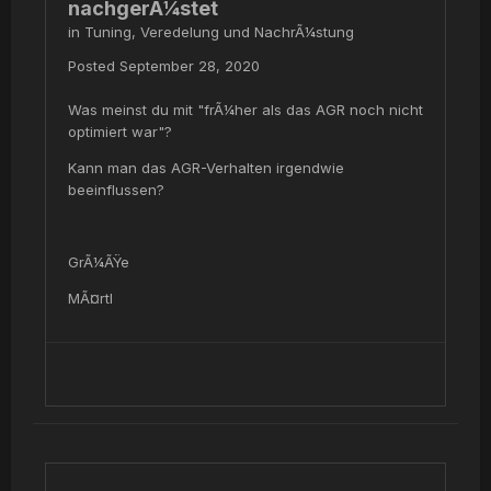
nachgerÃ¼stet
in
Tuning, Veredelung und NachrÃ¼stung
Posted
September 28, 2020
Was meinst du mit "frÃ¼her als das AGR noch nicht
optimiert war"?
Kann man das AGR-Verhalten irgendwie
beeinflussen?
GrÃ¼ÃŸe
MÃ¤rtl