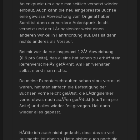
Anlenkpunkt um einge mm seitlich versetzt wieder
einbaut. Auch kann die neu eingepresste Buchse
eine gewisse Abweichung vom Original haben.
Somit ist dann der vordere Anlenkpunkt leicht
versetzt und der LÃ¤ngslenker weist einen
anderen Winkel in Fahrtrichtung auf. Das ist dann
nichts anderes als Vorspur.
Bei mir war da nur insgesamt 1,2Â° Abweichung
(0,6 pro Seite), das alleine hat schon zu erhÃ¶htem
ReifenverschleiÃŸ gefÃ¼hrt. Am Fahrverhalten
selbst merkt man nichts.
Da meine Excenterschrauben schon stark verrostet
waren, hat man einfach die Befestigung der
Buchsen vorne leicht gelÃ¶st, die LÃ¤ngslenker
vorne etwas nach auÃŸen gerÃ¼ckt (ca. 1 mm pro
Seite) und alles wieder festgezogen. Hat dann
wieder alles gepasst.
HÃ¤tte ich auch nicht gedacht, dass das so viel
ausmacht, ist aber so. Hatte bisher auch noch nie