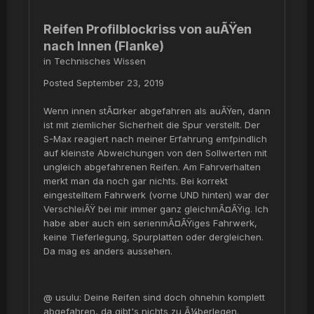
Reifen Profilblockriss von auÃŸen
nach Innen (Flanke)
in
Technisches Wissen
Posted
September 23, 2019
Wenn innen stÃ¤rker abgefahren als auÃŸen, dann
ist mit ziemlicher Sicherheit die Spur verstellt. Der
S-Max reagiert nach meiner Erfahrung emfpindlich
auf kleinste Abweichungen von den Sollwerten mit
ungleich abgefahrenen Reifen. Am Fahrverhalten
merkt man da noch gar nichts. Bei korrekt
eingestelltem Fahrwerk (vorne UND hinten) war der
VerschleiÃŸ bei mir immer ganz gleichmÃ¤ÃŸig. Ich
habe aber auch ein serienmÃ¤ÃŸiges Fahrwerk,
keine Tieferlegung, Spurplatten oder dergleichen.
Da mag es anders aussehen.
@ usulu: Deine Reifen sind doch ohnehin komplett
abgefahren, da gibt's nichts zu Ã¼berlegen.