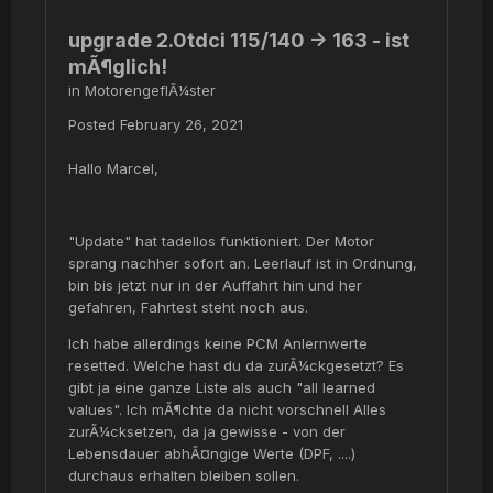
upgrade 2.0tdci 115/140 -> 163 - ist
mÃ¶glich!
in
MotorengeflÃ¼ster
Posted
February 26, 2021
Hallo Marcel,
"Update" hat tadellos funktioniert. Der Motor
sprang nachher sofort an. Leerlauf ist in Ordnung,
bin bis jetzt nur in der Auffahrt hin und her
gefahren, Fahrtest steht noch aus.
Ich habe allerdings keine PCM Anlernwerte
resetted. Welche hast du da zurÃ¼ckgesetzt? Es
gibt ja eine ganze Liste als auch "all learned
values". Ich mÃ¶chte da nicht vorschnell Alles
zurÃ¼cksetzen, da ja gewisse - von der
Lebensdauer abhÃ¤ngige Werte (DPF, ....)
durchaus erhalten bleiben sollen.