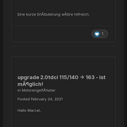
Eine kurze ErlÃ¤uterung wÃ¤re hilfreich.
1
upgrade 2.0tdci 115/140 -> 163 - ist
mÃ¶glich!
in
MotorengeflÃ¼ster
Posted
February 24, 2021
Hallo Marcel,