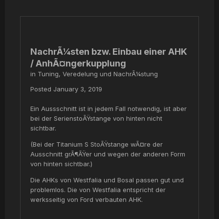
NachrÃ¼sten bzw. Einbau einer AHK
/ AnhÃ¤ngerkupplung
in
Tuning, Veredelung und NachrÃ¼stung
Posted
January 3, 2019
Ein Aussschnitt ist in jedem Fall notwendig, ist aber
bei der SerienstoÃŸstange von hinten nicht
sichtbar.
(Bei der Titanium S StoÃŸstange wÃ¤re der
Ausschnitt grÃ¶ÃŸer und wegen der anderen Form
von hinten sichtbar.)
Die AHKs von Westfalia und Bosal passen gut und
problemlos. Die von Westfalia entspricht der
werksseitig von Ford verbauten AHK.