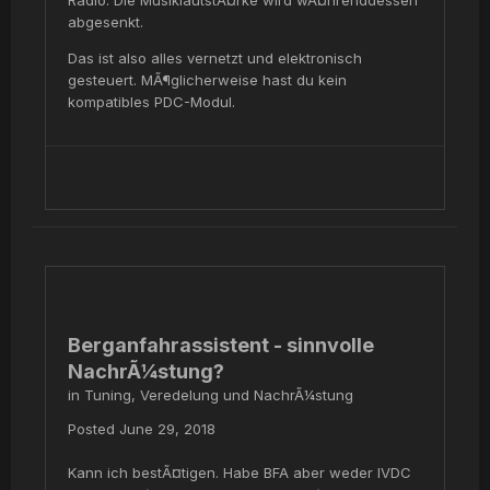
Radio. Die MusiklautstÃ¤rke wird wÃ¤hrenddessen
abgesenkt.
Das ist also alles vernetzt und elektronisch
gesteuert. MÃ¶glicherweise hast du kein
kompatibles PDC-Modul.
Berganfahrassistent - sinnvolle
NachrÃ¼stung?
in
Tuning, Veredelung und NachrÃ¼stung
Posted
June 29, 2018
Kann ich bestÃ¤tigen. Habe BFA aber weder IVDC