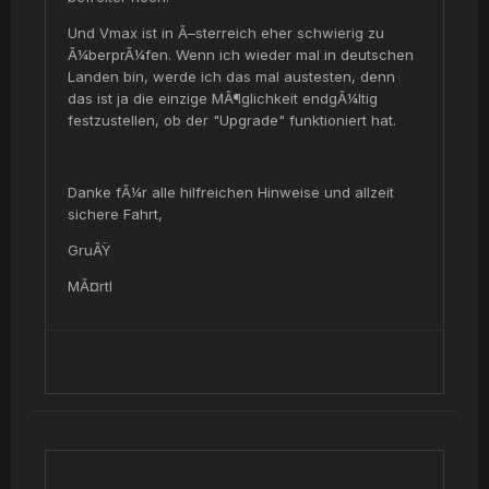
Und Vmax ist in Ã–sterreich eher schwierig zu
Ã¼berprÃ¼fen. Wenn ich wieder mal in deutschen
Landen bin, werde ich das mal austesten, denn
das ist ja die einzige MÃ¶glichkeit endgÃ¼ltig
festzustellen, ob der "Upgrade" funktioniert hat.
Danke fÃ¼r alle hilfreichen Hinweise und allzeit
sichere Fahrt,
GruÃŸ
MÃ¤rtl