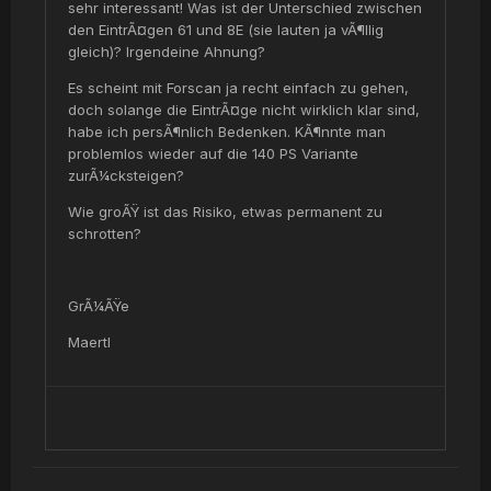
sehr interessant! Was ist der Unterschied zwischen
den EintrÃ¤gen 61 und 8E (sie lauten ja vÃ¶llig
gleich)? Irgendeine Ahnung?
Es scheint mit Forscan ja recht einfach zu gehen,
doch solange die EintrÃ¤ge nicht wirklich klar sind,
habe ich persÃ¶nlich Bedenken. KÃ¶nnte man
problemlos wieder auf die 140 PS Variante
zurÃ¼cksteigen?
Wie groÃŸ ist das Risiko, etwas permanent zu
schrotten?
GrÃ¼ÃŸe
Maertl