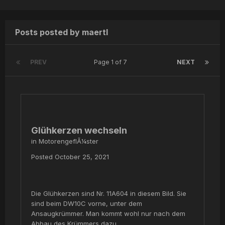
Posts posted by maertl
PREV
Page 1 of 7
NEXT
Glühkerzen wechseln
in
MotorengeflÃ¼ster
Posted
October 25, 2021
Die Glühkerzen sind Nr. 11A604 in diesem Bild. Sie
sind beim DW10C vorne, unter dem
Ansaugkrümmer. Man kommt wohl nur nach dem
Abbau des Krümmers dazu.