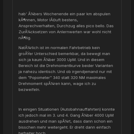
hab' Ã¼bers Wochenende ein paar km abspulen
kÃ¶nnen, Motor lÃ¤uft bestens,
Ansprechverhalten, Durchzug alles pico bello. Das
ZurÃ¼cksetzen von Anlernwerten war wohl nicht
nÃ¶tig.
NatÃ¼rlich ist im normalen Fahrbetrieb kein
groÃŸer Unterschied bemerkbar, da bewegt man
sich ja kaum Ã¼ber 3000 UpM. Und in diesem
Bereich ist die Drehmomentkurve beider Varianten
ja nahezu identisch. Und ob irgendjemand nur mit
dem "Popometer" 340 statt 320 NM maximales
Drehmoment spÃ¼ren kann, wage ich zu
bezweifeln.
In einigen Situationen (Autobahnauffahrten) konnte
ich jedoch mal im 3. und 4. Gang Ã¼ber 4000 UpM
ausdrehen und man spÃ¼rt, dass dann schon ein
bisschen mehr weitergeht. Er dreht dann einfach
befreiter hoch.