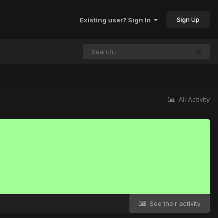
Sign Up
Existing user? Sign In
All Activity
See their activity