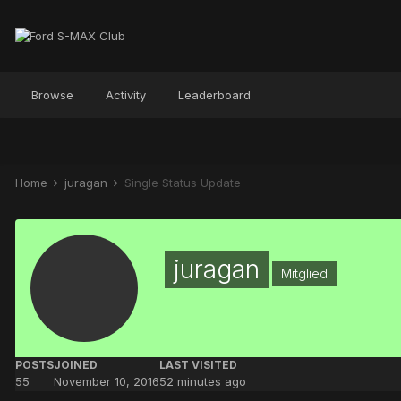
Browse
Activity
Leaderboard
Home
juragan
Single Status Update
juragan
Mitglied
POSTS
JOINED
LAST VISITED
55
November 10, 2016
52 minutes ago