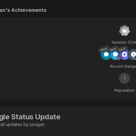
gan's Achievements
Newbie (1/14
Rare
Rare
Rare
Recent Badg
1
Reputation
gle Status Update
all updates by juragan